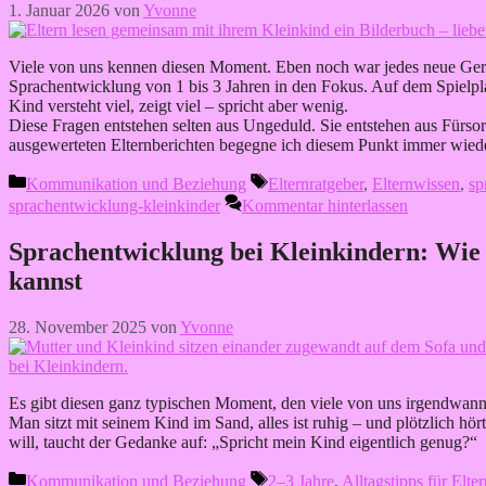
1. Januar 2026
von
Yvonne
Viele von uns kennen diesen Moment. Eben noch war jedes neue Geräu
Sprachentwicklung von 1 bis 3 Jahren in den Fokus. Auf dem Spielplat
Kind versteht viel, zeigt viel – spricht aber wenig.
Diese Fragen entstehen selten aus Ungeduld. Sie entstehen aus Fürsorg
ausgewerteten Elternberichten begegne ich diesem Punkt immer wieder
Kategorien
Schlagwörter
Kommunikation und Beziehung
Elternratgeber
,
Elternwissen
,
sp
sprachentwicklung-kleinkinder
Kommentar hinterlassen
Sprachentwicklung bei Kleinkindern: Wie d
kannst
28. November 2025
von
Yvonne
Es gibt diesen ganz typischen Moment, den viele von uns irgendwann
Man sitzt mit seinem Kind im Sand, alles ist ruhig – und plötzlich h
will, taucht der Gedanke auf: „Spricht mein Kind eigentlich genug?“
Kategorien
Schlagwörter
Kommunikation und Beziehung
2–3 Jahre
,
Alltagstipps für Elter