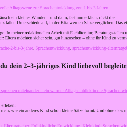
sch ein kleines Wunder – und dann, fast unmerklich, rückt die
z fallen Unterschiede auf, in der Kita werden Sätze verglichen. Das e
e. In meiner redaktionellen Arbeit mit Fachliteratur, Beratungsstellen 
: Eltern möchten sicher sein, gut hinzusehen – ohne ihr Kind zu verm
rache-2-bis-3-jahre
,
Sprachentwicklung
,
sprachentwicklung-elternratge
u dein 2–3-jähriges Kind liebevoll begleit
 erleben:
ört man, wie ein anderes Kind schon kleine Sätze formt. Und ohne dass 
n
,
Elternratgeber
,
Frühkindliche Entwicklung
,
Kleinkind
,
Sprachentwi