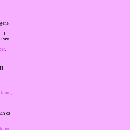
igene
und
essen.
ber
,
en
man es
cklung
,