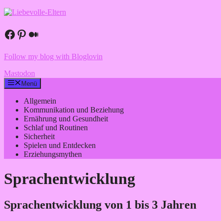
Zum
Inhalt
springen
Facebook
Pinterest
Medium
Follow my blog with Bloglovin
Mastodon
Menü
Allgemein
Kommunikation und Beziehung
Ernährung und Gesundheit
Schlaf und Routinen
Sicherheit
Spielen und Entdecken
Erziehungsmythen
Sprachentwicklung
Sprachentwicklung von 1 bis 3 Jahren