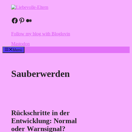
Zum
Inhalt
springen
Facebook
Pinterest
Medium
Follow my blog with Bloglovin
Mastodon
Menü
Sauberwerden
Rückschritte in der
Entwicklung: Normal
oder Warnsignal?