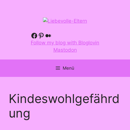
Zum
Inhalt
springen
Facebook
Pinterest
Medium
Follow my blog with Bloglovin
Mastodon
Menü
Kindeswohlgefährd
ung