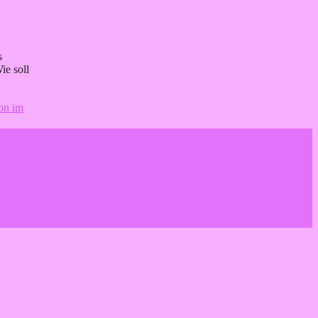
s
ie soll
on im