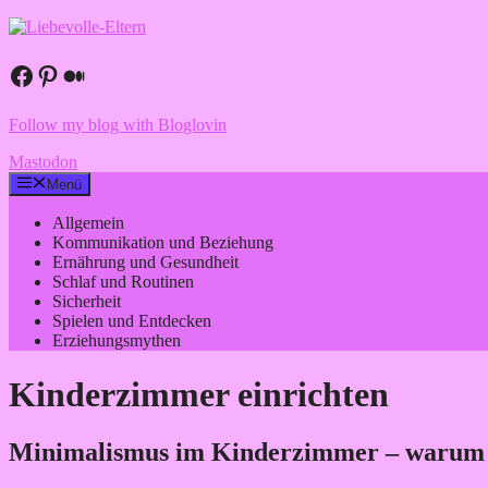
Zum
Inhalt
springen
Facebook
Pinterest
Medium
Follow my blog with Bloglovin
Mastodon
Menü
Allgemein
Kommunikation und Beziehung
Ernährung und Gesundheit
Schlaf und Routinen
Sicherheit
Spielen und Entdecken
Erziehungsmythen
Kinderzimmer einrichten
Minimalismus im Kinderzimmer – warum w