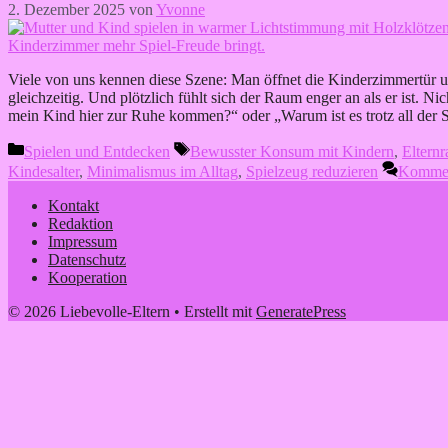
2. Dezember 2025
von
Yvonne
Viele von uns kennen diese Szene: Man öffnet die Kinderzimmertür u
gleichzeitig. Und plötzlich fühlt sich der Raum enger an als er ist. 
mein Kind hier zur Ruhe kommen?“ oder „Warum ist es trotz all der S
Kategorien
Schlagwörter
Spielen und Entdecken
Bewusster Konsum mit Kindern
,
Elternr
Kindesalter
,
Minimalismus im Alltag
,
Spielzeug reduzieren
Komment
Kontakt
Redaktion
Impressum
Datenschutz
Kooperation
© 2026 Liebevolle-Eltern
• Erstellt mit
GeneratePress