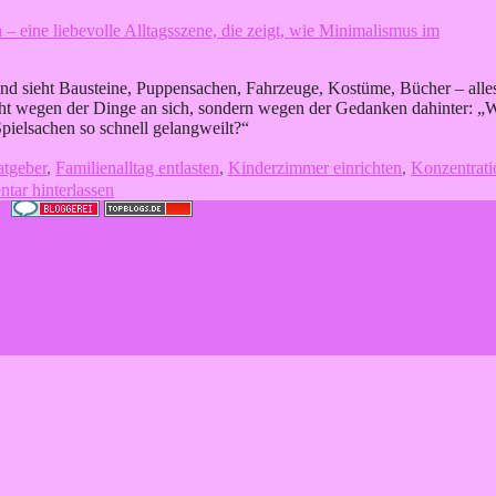
nd sieht Bausteine, Puppensachen, Fahrzeuge, Kostüme, Bücher – alle
Nicht wegen der Dinge an sich, sondern wegen der Gedanken dahinter: „W
pielsachen so schnell gelangweilt?“
atgeber
,
Familienalltag entlasten
,
Kinderzimmer einrichten
,
Konzentrati
ar hinterlassen