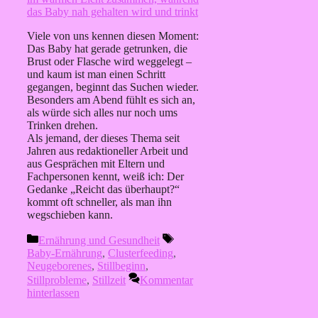
Viele von uns kennen diesen Moment:
Das Baby hat gerade getrunken, die
Brust oder Flasche wird weggelegt –
und kaum ist man einen Schritt
gegangen, beginnt das Suchen wieder.
Besonders am Abend fühlt es sich an,
als würde sich alles nur noch ums
Trinken drehen.
Als jemand, der dieses Thema seit
Jahren aus redaktioneller Arbeit und
aus Gesprächen mit Eltern und
Fachpersonen kennt, weiß ich: Der
Gedanke „Reicht das überhaupt?“
kommt oft schneller, als man ihn
wegschieben kann.
Kategorien
Schlagwörter
Ernährung und Gesundheit
Baby-Ernährung
,
Clusterfeeding
,
Neugeborenes
,
Stillbeginn
,
Stillprobleme
,
Stillzeit
Kommentar
hinterlassen