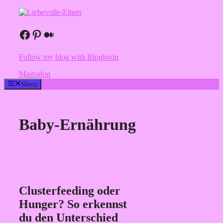
Zum
Inhalt
springen
Facebook
Pinterest
Medium
Follow my blog with Bloglovin
Mastodon
Menü
Baby-Ernährung
Clusterfeeding oder
Hunger? So erkennst
du den Unterschied