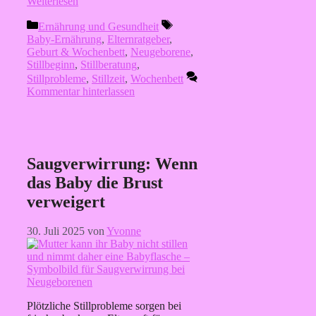
Weiterlesen
Kategorien
Schlagwörter
Ernährung und Gesundheit
Baby-Ernährung
,
Elternratgeber
,
Geburt & Wochenbett
,
Neugeborene
,
Stillbeginn
,
Stillberatung
,
Stillprobleme
,
Stillzeit
,
Wochenbett
Kommentar hinterlassen
Saugverwirrung: Wenn
das Baby die Brust
verweigert
30. Juli 2025
von
Yvonne
Plötzliche Stillprobleme sorgen bei