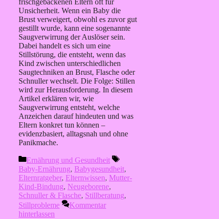
frischgebackenen Eltern oft für
Unsicherheit. Wenn ein Baby die
Brust verweigert, obwohl es zuvor gut
gestillt wurde, kann eine sogenannte
Saugverwirrung der Auslöser sein.
Dabei handelt es sich um eine
Stillstörung, die entsteht, wenn das
Kind zwischen unterschiedlichen
Saugtechniken an Brust, Flasche oder
Schnuller wechselt. Die Folge: Stillen
wird zur Herausforderung. In diesem
Artikel erklären wir, wie
Saugverwirrung entsteht, welche
Anzeichen darauf hindeuten und was
Eltern konkret tun können –
evidenzbasiert, alltagsnah und ohne
Panikmache.
Kategorien
Schlagwörter
Ernährung und Gesundheit
Baby-Ernährung
,
Babygesundheit
,
Elternratgeber
,
Elternwissen
,
Mutter-
Kind-Bindung
,
Neugeborene
,
Schnuller & Flasche
,
Stillberatung
,
Stillprobleme
Kommentar
hinterlassen