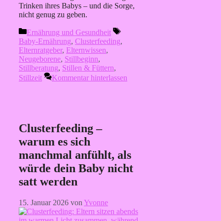
Trinken ihres Babys – und die Sorge,
nicht genug zu geben.
Kategorien
Schlagwörter
Ernährung und Gesundheit
Baby-Ernährung
,
Clusterfeeding
,
Elternratgeber
,
Elternwissen
,
Neugeborene
,
Stillbeginn
,
Stillberatung
,
Stillen & Füttern
,
Stillzeit
Kommentar hinterlassen
Clusterfeeding –
warum es sich
manchmal anfühlt, als
würde dein Baby nicht
satt werden
15. Januar 2026
von
Yvonne