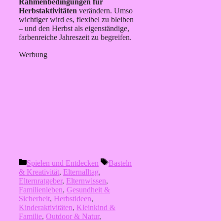
Rahmenbedingungen für
Herbstaktivitäten
verändern. Umso
wichtiger wird es, flexibel zu bleiben
– und den Herbst als eigenständige,
farbenreiche Jahreszeit zu begreifen.
Werbung
Kategorien
Schlagwörter
Spielen und Entdecken
Basteln
& Kreativität
,
Elternalltag
,
Elternratgeber
,
Elternwissen
,
Familienleben
,
Gesundheit &
Sicherheit
,
Herbstideen
,
Kinderaktivitäten
,
Kleinkind &
Familie
,
Outdoor & Natur
,