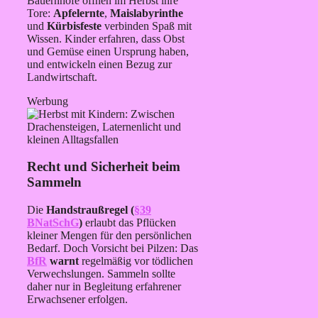
Bauernhöfe öffnen im Herbst ihre
Tore:
Apfelernte
,
Maislabyrinthe
und
Kürbisfeste
verbinden Spaß mit
Wissen. Kinder erfahren, dass Obst
und Gemüse einen Ursprung haben,
und entwickeln einen Bezug zur
Landwirtschaft.
Werbung
Recht und Sicherheit beim
Sammeln
Die
Handstraußregel (
§39
BNatSchG
)
erlaubt das Pflücken
kleiner Mengen für den persönlichen
Bedarf. Doch Vorsicht bei Pilzen: Das
BfR
warnt
regelmäßig vor tödlichen
Verwechslungen. Sammeln sollte
daher nur in Begleitung erfahrener
Erwachsener erfolgen.