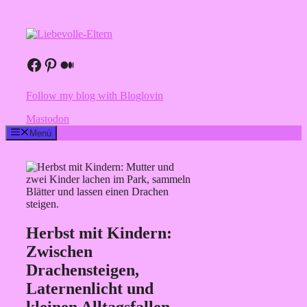
Zum
Inhalt
springen
Facebook
Pinterest
Medium
Follow my blog with Bloglovin
Mastodon
Menü
Herbst mit Kindern:
Zwischen
Drachensteigen,
Laternenlicht und