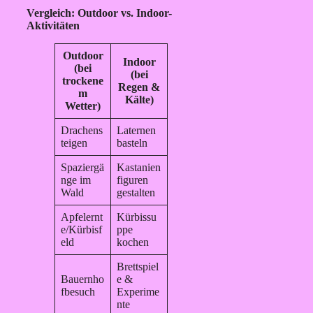
Vergleich: Outdoor vs. Indoor-
Aktivitäten
Outdoor
Indoor
(bei
(bei
trockene
Regen &
m
Kälte)
Wetter)
Drachens
Laternen
teigen
basteln
Spaziergä
Kastanien
nge im
figuren
Wald
gestalten
Apfelernt
Kürbissu
e/Kürbisf
ppe
eld
kochen
Brettspiel
Bauernho
e &
fbesuch
Experime
nte